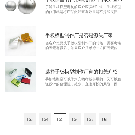
效果
了解手板模型定制的客户应该都知道，手板模型
的作用就是将产品做好查看效果是不是和实际的
有差别， 没有差别后会进行量产。而亚克力手板
模型的定制，客户对其透明度、耐受力…
手板模型制作厂是否是源头厂家
当客户想要找手板模型制作厂的时候，需要考虑
的因素有很多，如果客户只考虑一方面因素的
话，那么就有点不现实。毕竟客户都想要找到价
格低品质好而且可以及时交货的厂家，只…
选择手板模型制作厂家的相关介绍
手板模型是可以作为实物样板参展的，又可以验
证设计的合理性，减少了直接开模的风险，因此
大部分的公司开发新产品的时候还是会先做个手
板模型看看，那么选择手板模型制作厂…
163
164
165
166
167
168