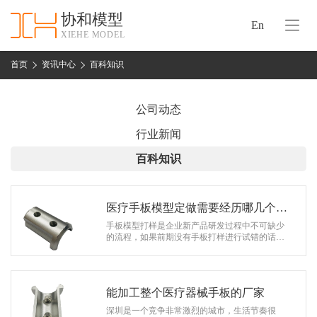
协和模型
En
XIEHE MODEL
协
和
首页
资讯中心
百科知识
首
手
页
板
公司动态
模
资
行业新闻
型
质
百科知识
认
加
证
工
实
医疗手板模型定做需要经历哪几个阶
保
力
段
手板模型打样是企业新产品研发过程中不可缺少
密
的流程，如果前期没有手板打样进行试错的话，
措
如果直接开模，产品没有做出预想的效果，就会
关
造成比较大的损失。那么医疗手板模型…
施
于
协
能加工整个医疗器械手板的厂家
联
和
深圳是一个竞争非常激烈的城市，生活节奏很