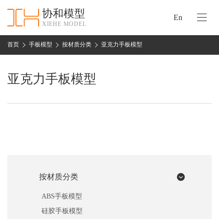
协和模型
En
XIEHE MODEL
协
和
首页
手板模型
按材质分类
亚克力手板模型
首
手
页
板
亚克力手板模型
模
资
型
质
认
加
证
工
实
保
力
密
措
按材质分类
关
施
于
ABS手板模型
协
联
硅胶手板模型
和