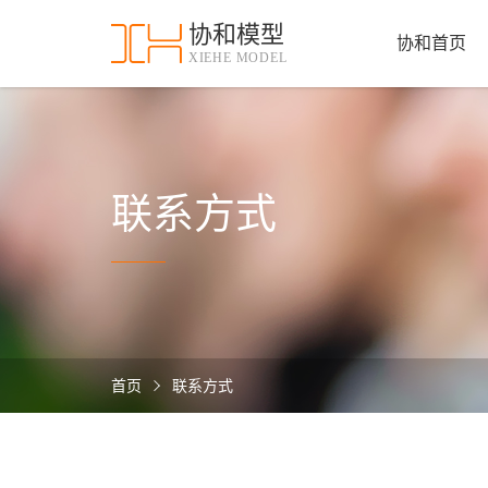
协和模型
协和首页
XIEHE MODEL
协
和
首
手
页
板
模
资
联系方式
型
质
认
加
证
工
实
保
力
密
措
首页
联系方式
关
施
于
协
联
和