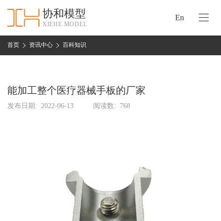
协和模型
En
XIEHE MODEL
协
和
首页
资讯中心
百科知识
首
手
页
板
模
能加工整个医疗器械手板的厂家
资
型
质
发布日期:
2022-06-13
阅读数:
768
认
加
证
工
实
保
力
密
措
关
施
于
协
联
和