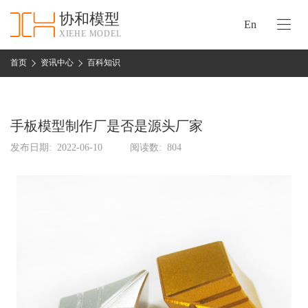
协和模型
En
XIEHE MODEL
协
和
首页
资讯中心
百科知识
首
手
页
板
模
手板模型制作厂是否是源头厂家
资
型
质
发布日期:
2022-06-10
阅读数:
804
认
加
证
工
实
保
力
密
措
关
施
于
协
联
和