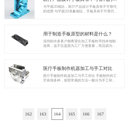
势
与平面2D相比，医疗产品设计手板具有不可替代
的优势 与平面2D表象相比，手板具有不可替代的
优势。创建领域快速原型可以使产品的细节更加
清晰，产品的视觉体验更加直观。设…
用于制造手板原型的材料是什么？
深圳的许多客户都希望在加工手板时寻找本地制
造商，这不仅是因为工厂方便查看，而且因为沟
通相对及时。一旦出现质量问题，他们就可以面
对面交流。老实说，当进行交流时，面…
医疗手板制作机器加工与手工对比
医疗手板制作机器加工与手工对比 手板制作的工
艺有很多种，按照常规的方法一般分为手工和机
器加工。其中机器加工分为：CNC数控加工、3D
打印、真空复模加工和钣金加工。每种…
162
163
164
165
166
167