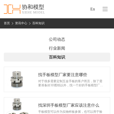
协和模型
En
XIEHE MODEL
协
和
首页
资讯中心
百科知识
首
手
页
板
公司动态
模
资
行业新闻
型
质
百科知识
认
加
证
工
实
找手板模型厂家要注意哪些
保
力
对于很多需要定制五金手板的客户而言，除了需
密
要准备好3D图纸以外，找一个好的手板模型厂家
措
也是非常重要的。就算你的图纸设计的再好，如
关
果没有找到好的手板模型厂家来加工，…
施
于
协
找深圳手板模型厂家应该注意什么
联
和
手板模型可以作为实物样板参展，也可以用于验