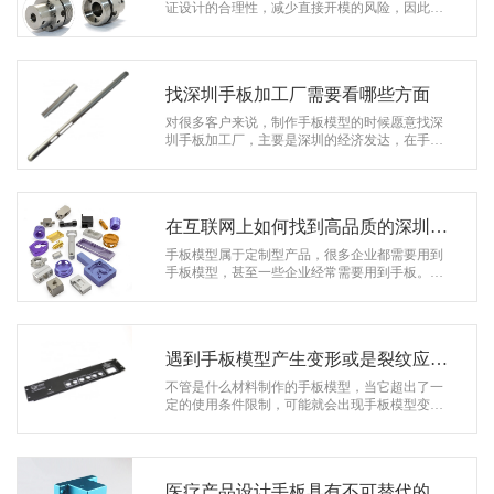
系
证设计的合理性，减少直接开模的风险，因此很
多企业在开发新产品的时候，会选择先做个手板
协
模型来看看，那么找深圳手板模型厂家…
和
找深圳手板加工厂需要看哪些方面
对很多客户来说，制作手板模型的时候愿意找深
圳手板加工厂，主要是深圳的经济发达，在手板
方面起步比较早，不管是经验还是技术操作等，
都是比较不错的。但是深圳手板加工厂…
在互联网上如何找到高品质的深圳手
板厂家
手板模型属于定制型产品，很多企业都需要用到
手板模型，甚至一些企业经常需要用到手板。这
时候找一家靠谱的深圳手板厂家长期合作是很有
必要的，因为正规的深圳手板厂家不仅…
遇到手板模型产生变形或是裂纹应该
怎么做
不管是什么材料制作的手板模型，当它超出了一
定的使用条件限制，可能就会出现手板模型变形
或是裂纹，那么遇到手板模型产生变形或是裂纹
应该怎么做?还有没有方法可以补救?下…
医疗产品设计手板具有不可替代的优