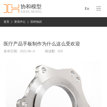
协和模型
En
XIEHE MODEL
协
和
首页
资讯中心
百科知识
首
手
页
板
模
医疗产品手板制作为什么这么受欢迎
资
型
质
发布日期:
2022-06-11
阅读数:
826
认
加
证
工
实
保
力
密
措
关
施
于
协
联
和