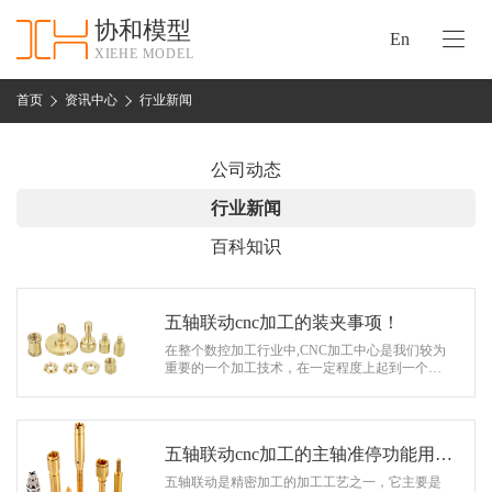
协和模型
En
XIEHE MODEL
协
和
首页
资讯中心
行业新闻
首
手
页
板
公司动态
模
资
行业新闻
型
质
百科知识
认
加
证
工
实
五轴联动cnc加工的装夹事项！
保
力
在整个数控加工行业中,CNC加工中心是我们较为
密
重要的一个加工技术，在一定程度上起到一个非
措
常重要的作用。它主要是用于模仁、镶件等模具
关
关键件及铜公等加工，而模仁、镶件的…
施
于
协
五轴联动cnc加工的主轴准停功能用于
联
和
哪里
五轴联动是精密加工的加工工艺之一，它主要是