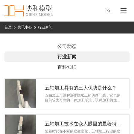
协和模型
En
XIEHE MODEL
协
和
首页
资讯中心
行业新闻
首
手
页
板
公司动态
模
资
行业新闻
型
质
百科知识
认
加
证
工
实
五轴加工具有的三大优势是什么？
保
力
五轴加工可以解决传统加工的诸多问题，它也是
密
目前较为可靠的一种加工形式，该种加工的优点
措
颇多，在多个行业当中具有关键作用，由于加工
关
方式的难度大所以发展速度相对较慢，…
施
于
协
五轴加工技术在众人眼里的显著特
联
和
性！
随着时代在不断的发生变化，五轴加工行业的发