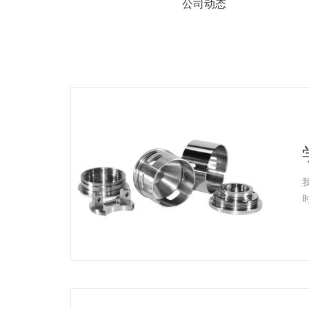
系
公司动态
协
和