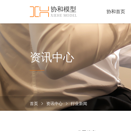
协和模型
协和首页
XIEHE MODEL
协
和
首
手
页
板
模
资
资讯中心
型
质
认
加
证
工
实
保
力
密
措
首页
资讯中心
行业新闻
关
施
于
协
联
和