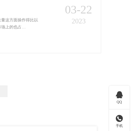
03-22
2023
含量这方面操作得比以
市场上的也占…

QQ

手机