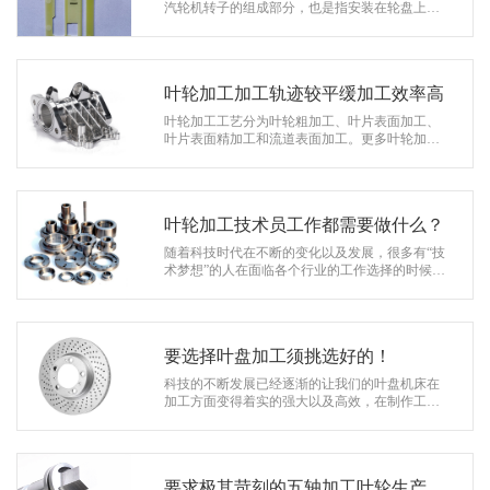
系
汽轮机转子的组成部分，也是指安装在轮盘上的
可移动叶片的总称。叶轮可根据形状和开闭情况
协
进行分类。众所周知，叶轮加工在我国…
和
叶轮加工加工轨迹较平缓加工效率高
叶轮加工工艺分为叶轮粗加工、叶片表面加工、
叶片表面精加工和流道表面加工。更多叶轮加工
相关信息，下述，就由小编为大家简单介绍下。
粗加工叶轮的目的是快速高效地去…
叶轮加工技术员工作都需要做什么？
随着科技时代在不断的变化以及发展，很多有“技
术梦想”的人在面临各个行业的工作选择的时候一
般都是会选择一些比较有技术含量且工作挑战比
较大的，这样既可以给…
要选择叶盘加工须挑选好的！
科技的不断发展已经逐渐的让我们的叶盘机床在
加工方面变得着实的强大以及高效，在制作工艺
上更是了得！很多人也都知道五轴机床是一个技
术含量比较高且加工精密度也都比较大…
要求极其苛刻的五轴加工叶轮生产进