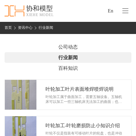
协和模型
En
XIEHE MODEL
协
和
首页
资讯中心
行业新闻
首
手
页
板
公司动态
模
资
行业新闻
型
质
百科知识
认
加
证
工
实
叶轮加工叶片表面堆焊喷焊说明
保
力
叶轮加工属于曲面加工，需要五轴设备。五轴机
密
床可以加工一些三轴机床无法加工的曲面；也可
措
以加工叶片，甚至可以加写文字。叶轮加工于我
关
国的重要性不言而喻。下面，小编给大…
施
于
协
叶轮加工-叶轮磨损防止小知识介绍
联
和
叶轮不仅是指装有可移动叶片的轮盘，也是冲动