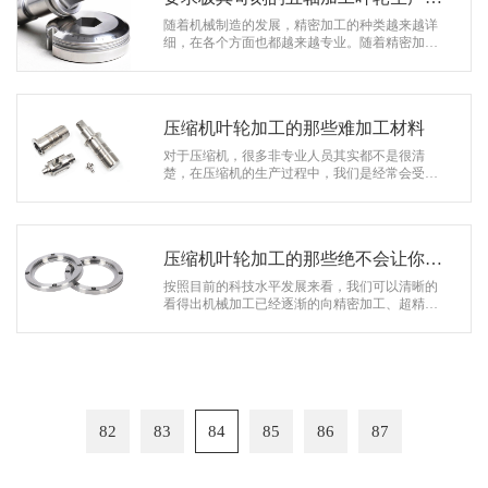
度！
随着机械制造的发展，精密加工的种类越来越详
细，在各个方面也都越来越专业。随着精密加工
的不断发展，凭借其精准的加工技术以及高质量
的生产以及服务，在市场上已经深受广…
压缩机叶轮加工的那些难加工材料
对于压缩机，很多非专业人员其实都不是很清
楚，在压缩机的生产过程中，我们是经常会受到
或者遇到一些难加工的主要材料，也正是因为这
些难加工的材料，在时间上也把经历分散…
压缩机叶轮加工的那些绝不会让你失
望的优势
按照目前的科技水平发展来看，我们可以清晰的
看得出机械加工已经逐渐的向精密加工、超精密
加工发展，而随后则机械加工在市场上的需求量
不断的增多，精密加工的未来发展趋势…
82
83
84
85
86
87