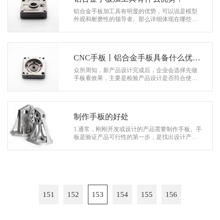
铝合金手板加工具有明显的优势，可以说是模型
外观和耐磨性的领导者。那么详细体现在哪些方
面呢: 1.铝合金手板展示:仿真度高的铝合金手板可
以完全代替产品参加各种展览或…
CNC手板丨铝合金手板具备什么优
点？加工流程是怎样的？
众所周知，新产品设计完成后，企业会选择先做
手板看效果，主要是检验产品设计是否符合使用
要求。CNC金属手板加工材料主要有： 铝、铝合
金、不锈钢、红铜、黄铜、钢等，其中…
制作手板的好处
1.通常，刚刚开发或设计的产品需要制作手板。手
板是验证产品可行性的第一步，是找出设计产品
缺陷、缺陷和缺陷的最直接、最有效的方法，从
而有针对性地改善缺陷，直到无法从…
151
152
153
154
155
156