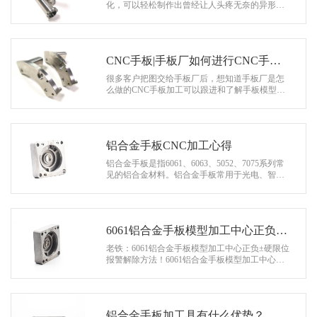
系
化，可以轻松制作出曾经让人头疼无奈的异形产
品零件和手板模型。手板模型的制作方法从手工
协
到数控机床再到现在的3D印刷技术，效率…
和
CNC手板|手板厂如何进行CNC手板
加工？
很多客户把图交给手板厂后，想知道手板厂是怎
么做的CNC手板加工可以跟进和了解手板模型。
我们来谈谈手板厂。CNC手板加工的整个过程是
什么？ 一、考虑CNC手板应用行…
铝合金手板CNC加工心得
铝合金手板是指6061、6063、5052、7075系列常
见的铝合金材料。铝合金手板常用于光电、智能
家居和通信行业。 相对于铝合金手板ABS对于塑
料手板来说，价格稍微贵一点，因为…
6061铝合金手板模型加工中心正负
±硬限位报警解除办法！
老铁：6061铝合金手板模型加工中心正负±硬限位
报警解除方法！6061铝合金手板模型加工中心是
我们加工金属的重要设备工具。几乎所有的机械
加工行业都能让它发挥作用。…
铝合金手板加工具有什么优势？