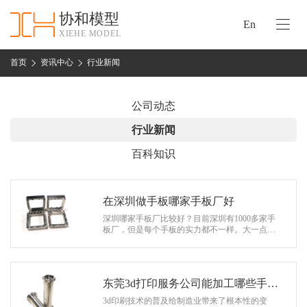
协和模型
En
XIEHE MODEL
协
和
首页
资讯中心
行业新闻
首
手
页
板
公司动态
模
资
行业新闻
型
质
百科知识
认
加
证
工
实
在深圳做手板哪家手板厂好
保
力
深圳哪家手板厂比较好？目前深圳有1000多家手
密
板厂，但是每个手板的实力都不一样。大一点的
措
手板厂可能有几百人，小一点的可能只有几个
关
人。深圳哪家手板厂比较好？这仍然是不…
施
于
协
东莞3d打印服务公司能加工哪些手板
联
和
模型
3d印刷技术的普及给制造业带来了根本性的变