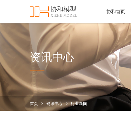
协和模型
协和首页
XIEHE MODEL
协
和
首
手
页
板
模
资
资讯中心
型
质
认
加
证
工
实
保
力
密
措
首页
资讯中心
行业新闻
关
施
于
协
联
和