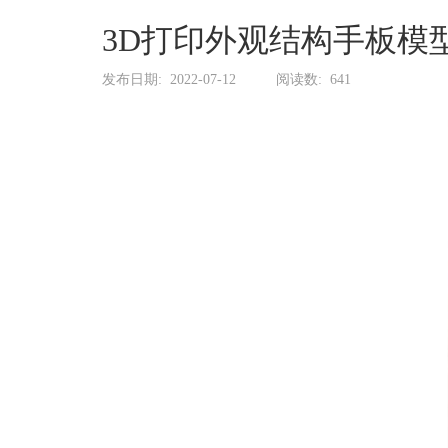
系
协
3D打印外观结构手板模
和
发布日期:
2022-07-12
阅读数:
641