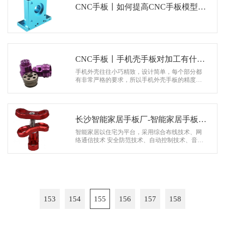
CNC手板丨如何提高CNC手板模型的
品质？
CNC手板丨手机壳手板对加工有什么
要求？
手机外壳往往小巧精致，设计简单，每个部分都
有非常严格的要求，所以手机外壳手板的精度要
求越来越高，特别是涉及匹配的部分。手机外壳
手板使用的数据是有机玻璃，因为手板…
长沙智能家居手板厂-智能家居手板制
作
智能家居以住宅为平台，采用综合布线技术、网
络通信技术 安全防范技术、自动控制技术、音视
频技术整合家庭生活相关设施，建立高效的家庭
设施和家庭日程管理体系，提高家庭安…
153
154
155
156
157
158