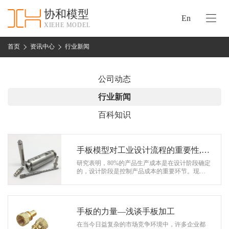
协和模型
En
XIEHE MODEL
协
和
首页
资讯中心
行业新闻
首
手
页
板
公司动态
模
资
行业新闻
型
质
百科知识
认
加
证
工
实
手板模型对工业设计流程的重要性,以
保
力
及3D打印手板的优势！
研究表明，80%的产品生产成本是在设计阶段确定
密
的，设计阶段是控制产品成本的重要环节。现代
措
工业的快速发展离不开现代工业设计手段的不断
关
进步。工业设计是企业提高竞争力的重…
施
于
协
手板的力量—浅谈手板加工
联
和
在当今日益复杂的市场竞争环境中，许多企业都