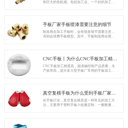
系
有巨大的危机感。包括加工业。一个好的加工企
业，如果过于沉迷于以前的成就，停滞不前，无
协
疑是一场巨大的灾难。换句话说，企业…
和
手板厂家手板喷漆需要注意的细节
制造商在加工手板时，会有很多细节需要注意，
否则会浪费手板模型。其中，手板制造商在喷漆
时需要注意很多细节，以避免喷漆效果差。接下
来，让我们来看看手板喷漆的注意…
CNC手板丨为什么CNC手板加工精度
存在差异？
CNC手板加工精度高，能准确控制产品质量，生
产效率高，是许多大型手板厂常用的手板加工方
法。CNC 手板的加工精度还是会有差异的，原因
可以从以下几个方面来分析。 1、尺…
真空复模手板为什么受到手板厂家青
睐？
在手板行业，真空复合模具是一种常见的加工方
法，主要用于塑料手板小批量定制，一般数量为
数十到数百个塑料手板。其工作原理是先使用3D
打印或者CNC制作原型，然后使用…