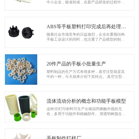
系
中小企业，能省则省，在新产品研发的过程中也
一样，涉及到设计、手板模型打样等诸多方面，
协
每一阶段都需要开支。 有的公司不…
和
ABS等手板塑料打印完成后再处理上
色
随着社会市场竞争的日益激烈，企业在重视结构
手板工业设计的同时，也注重了产品模型的制
作。3D打印手板模型的制作已成为新产品开发中
重要的一环，它的重要性体现在大大缩短…
20件产品的手板小批量生产
塑料制品的生产方式有很多种，真空注型就是其
中的一种，今天就来介绍下其特点。 真空注型是
一种制作复制品的技术，也叫真空复模，一般会
采用3D打印、CNC加工等方法先制作…
流体流动分析的概念和功能手板模型
这种3D打印材料可生产出模拟丙烯酸外观的无
色，多用于功能件和精确部件。 用透明树脂生产
的零件具有出色的耐水性和耐高温性。根据后处
理工艺可制作半透明和全透明。 …
手板制作打样厂