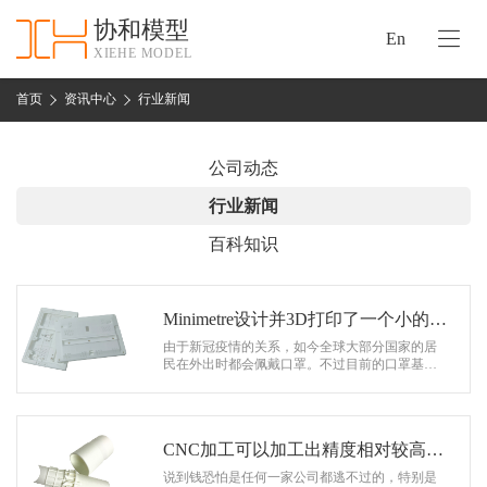
协和模型
En
XIEHE MODEL
协
和
首页
资讯中心
行业新闻
首
手
页
板
公司动态
模
资
行业新闻
型
质
百科知识
认
加
证
工
实
Minimetre设计并3D打印了一个小的配
保
力
件
由于新冠疫情的关系，如今全球大部分国家的居
密
民在外出时都会佩戴口罩。不过目前的口罩基本
措
都是那种挂在耳朵上的口罩，并不是所有人都适
关
合佩戴这种口罩，比如一些佩戴助听器…
施
于
协
CNC加工可以加工出精度相对较高的
联
和
产品样品
说到钱恐怕是任何一家公司都逃不过的，特别是