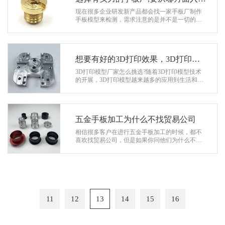
呢？
现在很多企业研发新产品都会找一家手板厂制作
手板模型来检测，需求注意的是并不是一切的手
板厂都可以保证手板质量，所以需求考虑的问题
是应该如何去挑选有实力的手板厂。 …
想要有好的3D打印效果，3D打印模
型厂家选择很重要
3D打印模型厂家怎么挑选?随着3D打印模型技术
的开展，3D打印模型越来越多的应用到生活和工
业生产中，作为一种新的服务形式，那么3D打印
模型厂家挑选注意事项有哪些呢?下面就…
五金手板加工为什么不找贸易公司
相信很多客户在进行五金手板加工的时候，都不
喜欢找贸易公司，但是如果你问他们为什么不喜
欢的时候，他们也会说价格太高了，至于具体是
怎么一回事，他们也难以说清楚，下面…
11
12
13
14
15
16