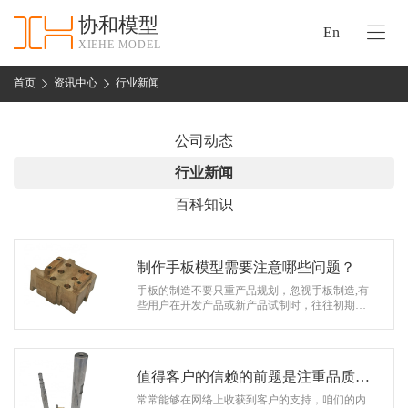
协和模型
En
XIEHE MODEL
协
和
首页
资讯中心
行业新闻
首
手
页
板
公司动态
模
资
行业新闻
型
质
百科知识
认
加
证
工
实
制作手板模型需要注意哪些问题？
保
力
手板的制造不要只重产品规划，忽视手板制造,有
密
些用户在开发产品或新产品试制时，往往初期只
措
注重于产品研发与开发，忽视与手板制造单位的
关
沟通。 现如今，手板模型类型越来…
施
于
协
值得客户的信赖的前题是注重品质和
联
和
服务的手板厂
常常能够在网络上收获到客户的支持，咱们的内