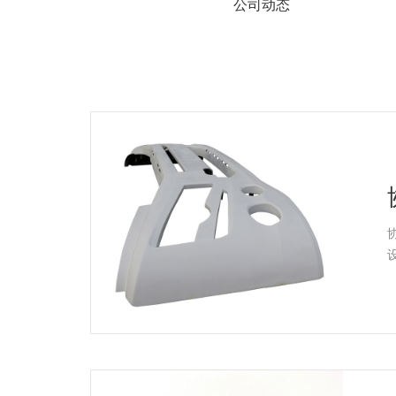
系
公司动态
协
和
协和C