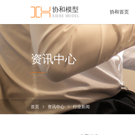
协和模型
协和首页
XIEHE MODEL
协
和
首
手
页
板
模
资
资讯中心
型
质
认
加
证
工
实
保
力
密
措
首页
资讯中心
行业新闻
关
施
于
协
联
和