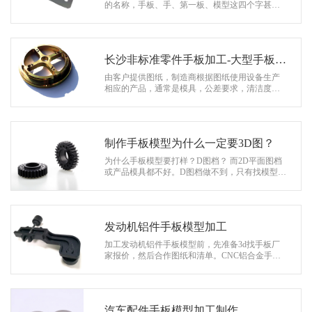
系
的名称，手板、手、第一板、模型这四个字甚至
在这个行业混合多年的专业人士会有点困惑，更
协
不用说外部人士了？下面小边简要分析…
和
长沙非标准零件手板加工-大型手板模
型定制厂家
由客户提供图纸，制造商根据图纸使用设备生产
相应的产品，通常是模具，公差要求，清洁度由
客户规定，没有一定的范式。产品从铸造到精加
工完全需要相应的质量控制，工艺复杂…
制作手板模型为什么一定要3D图？
为什么手板模型要打样？D图档？ 而2D平面图档
或产品模具都不好。D图档做不到，只有找模型抄
数公司画图抄数才能做手板模型。 由于3D图片也
被称为三维图片，它可以通过眼睛…
发动机铝件手板模型加工
加工发动机铝件手板模型前，先准备3d找手板厂
家报价，然后合作图纸和清单。CNC铝合金手板
是通过的CNC机器雕刻加工是生产手板的主流技
术。 1、发动机手板模型主要是铝合金…
汽车配件手板模型加工制作