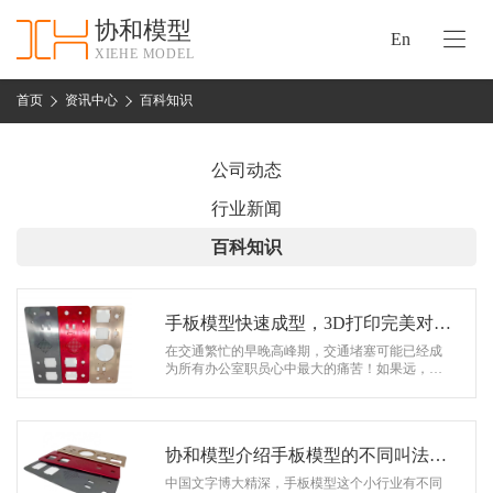
协和模型
En
XIEHE MODEL
协
和
首页
资讯中心
百科知识
首
手
页
板
公司动态
模
资
行业新闻
型
质
百科知识
认
加
证
工
实
手板模型快速成型，3D打印完美对接
保
力
工业设计！
在交通繁忙的早晚高峰期，交通堵塞可能已经成
密
为所有办公室职员心中最大的痛苦！如果远，骑
措
电动汽车上下班是个不错的选择。 看最新款3D打
关
印滑板车，还满意吗？O(∩_&c…
施
于
协
协和模型介绍手板模型的不同叫法和
联
和
区别
中国文字博大精深，手板模型这个小行业有不同