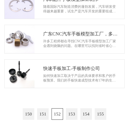
随着国际汽车制造消费的蓬勃发展，汽车研发变
得越来越重要，试生产是汽车开发的重要组成部
分。手板打样技术作为一种重要的手腕，越来越
多地应用于汽车开发。试样可用作CAD可…
广东CNC汽车手板模型加工厂，多种
表面处理+1天发货！
许多工程师都在寻找CNC汽车手板模型加工厂家
会遇到烧脑的问题。在哪里可以找到省时省心的
供应商？ 因为现在市面上很多的厂商只能提供单
一的服务，您的产品通常要经过好几个…
快速手板加工-手板制作公司
如何快速加工取决于产品的具体要求和客户的手
板预算。我们的手板快速成型技术有17年的生产
经验。在外观手板加工的技术选择上，深圳手板
厂有硅胶模具、注塑模具、低压灌注等…
150
151
152
153
154
155