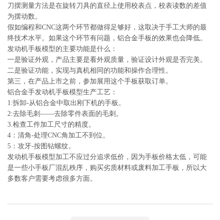
刀摆测量方法是在旋转刀具的直径上使用校表点，校表读数的差值
为摆动数。
假如编程和CNC这两个环节都做得足够好，这取决于手工大师的最
终技术水平。如果这个环节有问题，铝合金手板的效果也会降低。
发动机手板模型的主要功能是什么：
一是验证外观，产品主要是看外观质量，验证设计外观是否完美。
二是验证功能，实现与真机相同的功能和操作合理性。
第三，在产品上市之前，参加展用这个手板获取订单。
铝合金手发动机手板模型生产工艺：
1:拆卸-从铝合金中取出刚下机的手板。
2:去除毛刺——去除零件表面的毛刺。
3.检查工件加工尺寸的精度。
4：清角-处理CNC角加工不到位。
5：攻牙-按图钻螺纹。
发动机手板模型加工不应过分追求低价，因为手板价格太低，可能
是一些小手板厂混乱秩序，购买劣质材料或废料加工手板，所以大
多数客户需要考虑很多方面。