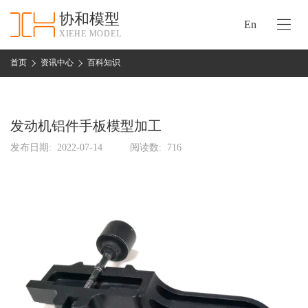
协和模型
En
XIEHE MODEL
协
和
首页
资讯中心
百科知识
首
手
页
板
模
发动机铝件手板模型加工
资
型
质
发布日期:
2022-07-14
阅读数:
716
认
加
证
工
实
保
力
密
措
关
施
于
协
联
和