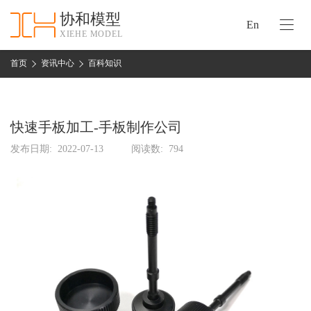
协和模型
En
XIEHE MODEL
协
和
首页
资讯中心
百科知识
首
手
页
板
模
快速手板加工-手板制作公司
资
型
质
发布日期:
2022-07-13
阅读数:
794
认
加
证
工
实
保
力
密
措
关
施
于
协
联
和