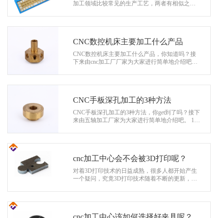
系
加工领域比较常见的生产工艺，两者有相似之处
也有不同的地方，比如说CNC加工适合批量生
协
产。它可以在更短的时间内创建许多产品…
和
CNC数控机床主要加工什么产品
CNC数控机床主要加工什么产品，你知道吗？接
下来由cnc加工厂厂家为大家进行简单地介绍吧。
1.交通类：汽车、摩托车部件，汽车仪表盘，灯罩
等零部件； 2.家电类：空调…
CNC手板深孔加工的3种方法
CNC手板深孔加工的3种方法，你get到了吗？接下
来由五轴加工厂家为大家进行简单地介绍吧。 1、
套料刀加工深孔。孔径较大的深孔(通常直径大于5
0mm)宜选用套料刀加工。这种…
cnc加工中心会不会被3D打印呢？
对着3D打印技术的日益成熟，很多人都开始产生
一个疑问，究竟3D打印技术随着不断的更新，之
后会不会取代cnc加工中心呢？接下来由cnc加工厂
的小编为大家进行简单地介绍吧。 …
cnc加工中心该如何选择好夹具呢？