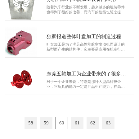
随着汽车行业的不断发展，越来越多的组装零件
也得到了很好的改善，而汽车的性能也随之提
高。而汽车也因此被大家广泛的关注和使用，所
以汽车行业到目前为止都是比较吃香的。…
独家报道整体叶盘加工的制造过程
叶盘加工是为了满足高性能航空发动机而设计的
新型而产生的结构件，它主要是应用在航空行业
当中，在航空行业中的发电机起着发挥着重要的
作用。随着科学技术的发展，如今对发…
东莞五轴加工为企业带来的了很多的
“惊喜”！
对于一个企业来说，特别是那种大型高科技企
业，它所具的能力一定是产品生产能力，在高精
尖设备的制造上一定要精准缜密。随着科学技术
的发展，很多工业产品配件也随着科技的…
58
59
60
61
62
63