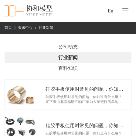
协和模型
En
XIEHE MODEL
协
和
首页
资讯中心
行业新闻
首
手
页
板
公司动态
模
资
行业新闻
型
质
百科知识
认
加
证
工
实
硅胶手板使用时常见的问题，你知道
保
力
有什么？②
硅胶手板使用时常见的问题，你知道有什么嘛？
密
接下来由北京精雕五轴厂家为大家进行简单地介
措
绍吧。 1.外模的制造普通选用的方法和材料是将
关
模具周围用胶板或木板围起来，选…
施
于
协
硅胶手板使用时常见的问题，你知道
联
和
有什么？①
硅胶手板使用时常见的问题，你知道有什么嘛？