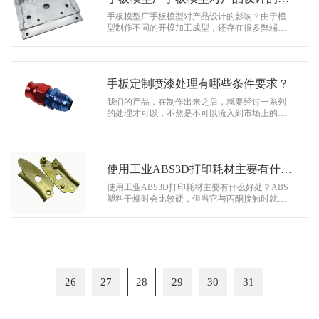
响？
手板模型厂手板模型对产品设计的影响？由于模
型制作不同的开模加工成型，还存在很多弊端，
产品设计还是会带来一些影响，那么3D模型到未
来，需要做一些检验，其中一是加…
手板定制喷漆处理有哪些条件要求？
我们的产品，在制作出来之后，就要经过一系列
的处理才可以，不然是不可以流入到市场上的，
我们的手板也是一样，那么手板定制喷漆处理有
哪些条件要求？ 手板完成后，…
使用工业ABS3D打印耗材主要有什么
好处？
使用工业ABS3D打印耗材主要有什么好处？ABS
塑料干燥时会比较硬，但当它与丙酮接触时就变
得有一定的可塑性。ABS打印模型沾入丙酮，表
面会变得非常光滑。使用ABS耗材进行…
26
27
28
29
30
31