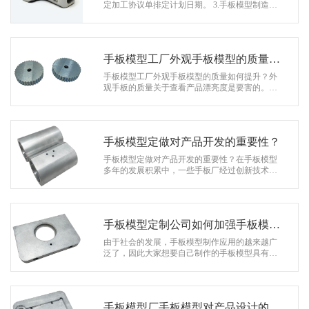
系
定加工协议单排定计划日期。 3.手板模型制造中
依据描绘所需配色彩一同制造。 4.通明件对应图
协
纸需求资料制造，…
和
手板模型工厂外观手板模型的质量如
何提升？
手板模型工厂外观手板模型的质量如何提升？外
观手板的质量关于查看产品漂亮度是要害的。外
观手板的用途主要是查看产品的规划是否漂亮、
产品是否好用、产品是否易于运用…
手板模型定做对产品开发的重要性？
手板模型定做对产品开发的重要性？在手板模型
多年的发展积累中，一些手板厂经过创新技术，
超值服务的模式获得了很多客户的认可，在此基
础上，从手板模型诞生以来，手板…
手板模型定制公司如何加强手板模型
的高光效果？
由于社会的发展，手板模型制作应用的越来越广
泛了，因此大家想要自己制作的手板模型具有自
己的特色就需要提升手板模型制作的工艺，比如
加强手板模型的高光效果。那么，手板…
手板模型厂手板模型对产品设计的影