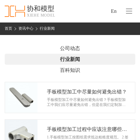
协和模型
En
XIEHE MODEL
协
和
首页
资讯中心
行业新闻
首
手
页
板
公司动态
模
资
行业新闻
型
质
百科知识
认
加
证
工
实
手板模型加工中尽量如何避免出错？
保
力
手板模型加工中尽量如何避免出错？手板模型加
密
工中我们应尽量避免出错，但是在我们定制加工
措
行业里面，要想绝对不出错也是不可能的，那么
关
出错后我们应该如何补救呢？一般可用…
施
于
协
手板模型加工过程中应该注意哪些问
联
和
题？
1.手板模型加工按图纸需求抵达粗糙度规范。 2.签