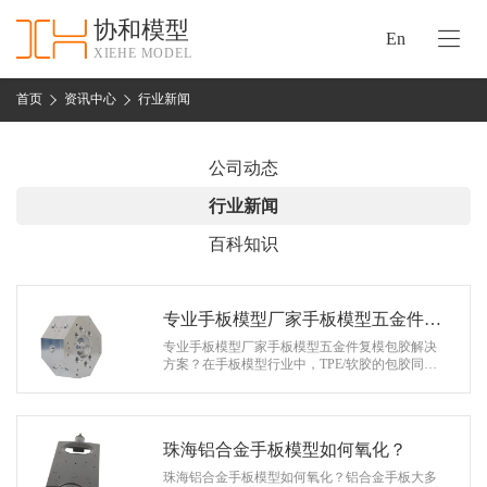
协和模型
En
XIEHE MODEL
协
和
首页
资讯中心
行业新闻
首
手
页
板
公司动态
模
资
行业新闻
型
质
百科知识
认
加
证
工
实
专业手板模型厂家手板模型五金件复
保
力
模包胶解决方案？
专业手板模型厂家手板模型五金件复模包胶解决
密
方案？在手板模型行业中，TPE/软胶的包胶同常
措
是与塑料复合进行，其原理是TPE/软胶与塑料具
关
有接近的极性或者通过极性调整，从而…
施
于
协
珠海铝合金手板模型如何氧化？
联
和
珠海铝合金手板模型如何氧化？铝合金手板大多