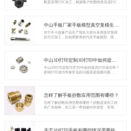
系
数是采用CNC加工，根据客户的图纸然后进行CN
C加工，最后再经过一系列的表面处理，当然还有
协
氧化处理，然后质检合格之后，就…
和
中山手板厂家手板模型真空复模生产
的产品特点有那些？
对于中小批量产品生产现在大部分采用真空复模
的方式加工，比如塑胶类的汽车手板模型、医疗
器械结构件模型、数码通讯类手板模型、透明类
的亚克力、PC等，还有软胶类的透…
中山3D打印定制3D打印中如何提高
打印成功率？
中山3D打印定制3D打印中如何提高打印成功率？
影响打印成功率最常见的问题就是脱膜问题，意
思就是，在打印完成后，成型平台上只有支撑和
底筏，模型没有打印出来。这种情…
怎样了解手板抄数应用范围有哪些？
怎样了解抄数应用范围有哪些？抄数是逆向工程
的广东俗称，在江浙一带则被叫作造型，常用于
仿制工作，它是平常意义上设计的反向过程。即
运用激光抄数机对已有的模型进行…
关于3D打印手板有哪些情况需要拆件