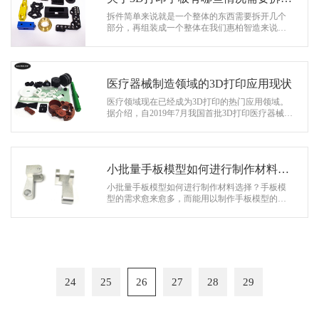
打印？
拆件简单来说就是一个整体的东西需要拆开几个
部分，再组装成一个整体在我们惠柏智造来说，
在3D手板行业中也会经常听到拆件这个词。因为
有些手板可能不能整体加工出来需要拆…
医疗器械制造领域的3D打印应用现状
医疗领域现在已经成为3D打印的热门应用领域。
据介绍，自2019年7月我国首批3D打印医疗器械团
体标准实施以来，我国医疗3D打印应用开始走上
快车道。2020年7月1日，我国第二批3…
小批量手板模型如何进行制作材料选
择？
小批量手板模型如何进行制作材料选择？手板模
型的需求愈来愈多，而能用以制作手板模型的材
料也非常丰富。我们可以依据手板模型作用和主
要用途，选择适度的原料，零件的…
24
25
26
27
28
29