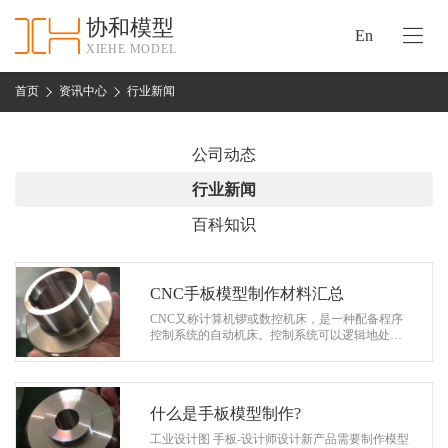
协和模型
En
XIEHE MODEL
协
和
首页
资讯中心
行业新闻
首
手
页
板
公司动态
模
资
行业新闻
型
质
百科知识
认
加
证
工
实
CNC手板模型制作材料汇总
保
力
CNC又称计算机锣或数控机床，是一种配备程序
密
控制系统的自动机床。控制系统可以逻辑地处理
措
控制代码或其他符号指令规定的程序，并翻译代
关
码，使机床执行规定的动作，并通过刀具…
施
于
协
什么是手板模型制作?
联
和
工业设计图 手板-设计师设计新产品需要制作模型