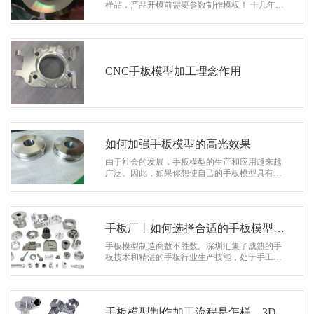
系
样品，产品开模前需要参数制作模板！ 十几年
前，大部分都是手工制作的，所以叫手板。现在
协
科学发展越来越好，基本上是3…
和
CNC手板模型加工理念作用
如何加强手板模型的高光效果
由于社会的发展，手板模型的生产和应用越来越
广泛。因此，如果你想使自己的手板模型具有自
己的特点，你需要改进手板模型的生产过程，如
加强手板模型的亮点效果。以下是…
手板厂丨如何选择合适的手板模型厂
家？
手板模型制造商数不胜数。深圳汇集了成熟的手
板技术和精湛的手板行业生产技能，处于手工行
业的前沿，因此大多数客户会选择深圳手板厂。
然而，深圳手板厂的数量并不小。让我…
手板模型制作加工流程是怎样，3D打