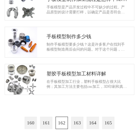
印交货块！
手板模型是产品开发过程中不可缺少的过程。产
品原型的设计需要打样，以确定产品是否符合功
能要求。打印过程有很多种，如3D打印，CNC下
面浅谈手板制作加工工艺如下： …
手板模型制作多少钱
制作手板模型要多少钱？这是许多客户在找到手
板模型制造商后会问的问题。对于这个问题，制
造商基本上没有办法给出固定的答案。毕竟，手
板是定制的，客户要求不同，成本…
塑胶手板模型加工材料详解
在手板模型加工行业，塑料手板模型占很大比
例；其加工方法主要包括cnc加工，3D印刷和真空
复模。塑料手板模型常用的加工材料有:ABS、P
C、PP、PMMA、POM、耐高温材料(环氧树脂…
160
161
162
163
164
165