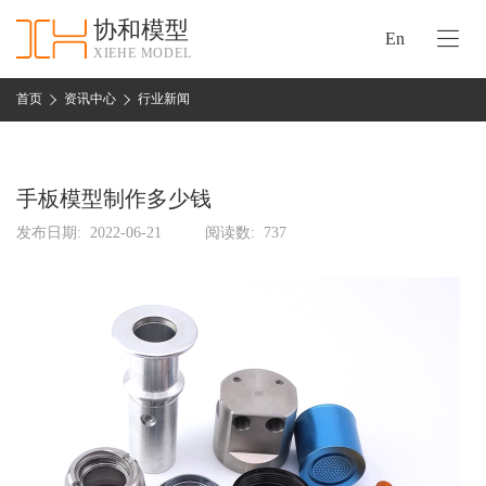
协和模型
En
XIEHE MODEL
协
和
首页
资讯中心
行业新闻
首
手
页
板
模
手板模型制作多少钱
资
型
质
发布日期:
2022-06-21
阅读数:
737
认
加
证
工
实
保
力
密
措
关
施
于
协
联
和