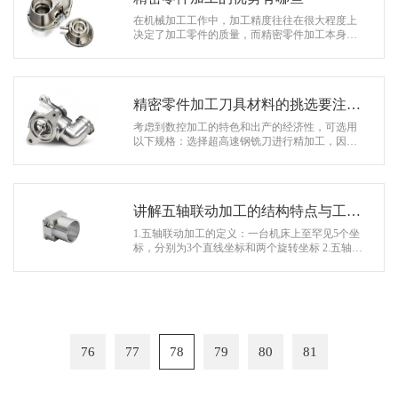
在机械加工工作中，加工精度往往在很大程度上
决定了加工零件的质量，而精密零件加工本身就
是一种要求很高的加工手段，其相对传统加工办
法可以抵达更好的效果，有许多其他加…
精密零件加工刀具材料的挑选要注意
哪些
考虑到数控加工的特色和出产的经济性，可选用
以下规格：选择超高速钢铣刀进行精加工，因为
高速钢铣刀刀刃比较尖利。粗加工对刀精度要求
低，对刀简略，精细佐料薄的硬质合金…
讲解五轴联动加工的结构特点与工作
原理
1.五轴联动加工的定义：一台机床上至罕见5个坐
标，分别为3个直线坐标和两个旋转坐标 2.五轴联
动加工特色： （1）三轴加工机床无法加工到的或
需要装夹过长 （2）前…
76
77
78
79
80
81