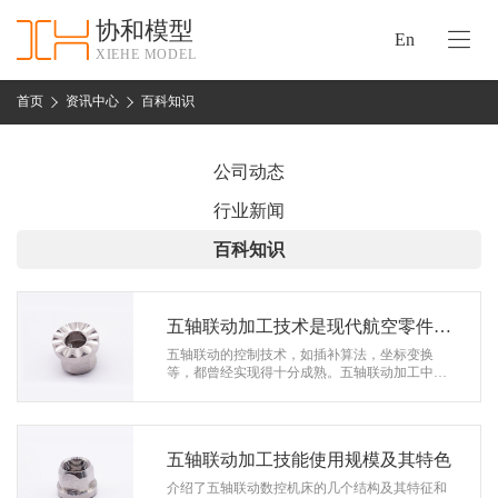
协和模型
En
XIEHE MODEL
协
和
首页
资讯中心
百科知识
首
手
页
板
公司动态
模
资
行业新闻
型
质
百科知识
认
加
证
工
实
五轴联动加工技术是现代航空零件制
保
力
造的趋势
五轴联动的控制技术，如插补算法，坐标变换
密
等，都曾经实现得十分成熟。五轴联动加工中心
措
的技术难点仍在于其构造设计。固然从理论上
关
讲，凡具有五轴联动功用的机床都可以加工…
施
于
协
五轴联动加工技能使用规模及其特色
联
和
介绍了五轴联动数控机床的几个结构及其特征和