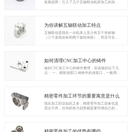
系
发展趋势；引入了几个五轴联动机床加工的加工
造型，编程（CAD ／ CAM系统）及其优缺点；
协
详细描述了五轴联动数控机床机床对数控…
和
为你讲解五轴联动加工特点
五轴联动是指在一台机床上至少有五个坐标轴
（三个直线坐标和两个旋转坐标），而且可在计
算机数控(CNC)系统的控制下同时协调运动进行加
工。 1、可有效避免刀具干涉； …
如何清理CNC加工中心的铸件
做好CNC加工中心的铸件整理，应该做好以下几
点： 一、根除浇冒口 铸铁件的浇冒口，一般用手
锤或大锤敲掉，大型铸铁件先要在根部锯槽，再
用重锤敲掉:铸钢件要用气割或…
精密零件加工环节的重要寓意是什么
现在加工职业如此之多，精密零件加工设备也是
层出不穷，任何的有力趋势都是要环绕自己的才
干去获取，这便是精密零件批量加工的重要环节
和途径。全部人都在说加工环节的重要…
精密零件加工的优势有哪些