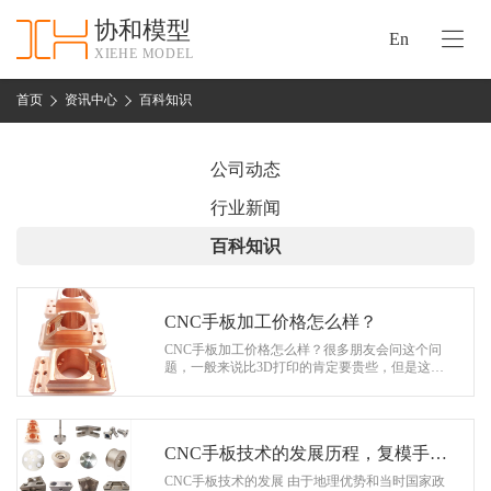
协和模型
En
XIEHE MODEL
协
和
首页
资讯中心
百科知识
首
手
页
板
公司动态
模
资
行业新闻
型
质
百科知识
认
加
证
工
实
CNC手板加工价格怎么样？
保
力
CNC手板加工价格怎么样？很多朋友会问这个问
密
题，一般来说比3D打印的肯定要贵些，但是这也
措
是与这个行业的性质有关系的。做手板基本是数
关
量比较少的，机器调机，加工时间，打磨…
施
于
协
CNC手板技术的发展历程，复模手板
联
和
的优势
CNC手板技术的发展 由于地理优势和当时国家政