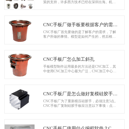
系
策的支持，许多西方技术已经在深圳出海。机械
加工、模具制造、工业设计等都有了质的飞跃，
协
随着CNC手板技术的稳步发展，CNC手…
和
CNC手板厂做手板要根据客户的需求
做分析
CNC手板厂首先要做的是了解客户的需求，了解
客户所做的事情。模型是如何产生的，然后根据
分析来计划。手工板是制造商提高新产品开发的
能力。或者早期发现问题或早期占领市场…
CNC手板厂怎么加工斜孔
手板模型制作运用最多的方法还是CNC加工，其
中使用CNC加工中心最为广泛，CNC加工中心是
在自动换刀装置在机床控制系统的控制下，通过
工件加工程序的设置，在无人值守的情况下…
CNC手板厂是怎么做好复模硅胶手板
的
CNC手板厂为了重新模压硅胶手，必须注意5点。
CNC手板厂复制硅胶手板应注意以下事项：点击
这里了解更多关于：CNC手板厂 真空处理：硅胶
与固化剂混合，真空排气泡连接…
CNC手板厂使用什么编程软件？CNC