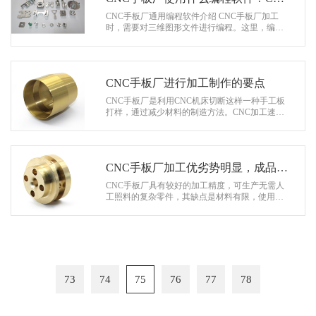
手板厂的工艺怎样？
CNC手板厂通用编程软件介绍 CNC手板厂加工
时，需要对三维图形文件进行编程。这里，编程
是基于PROE或SolidWorks软件，然后使用Power
MARM或MISTCAM进行编程。过去，MaskC…
CNC手板厂进行加工制作的要点
CNC手板厂是利用CNC机床切断这样一种手工板
打样，通过减少材料的制造方法。CNC加工速度
快，成本低，加工材料具有高强度、耐高温、高
韧性、透明性等要求；CNC模型表面处理可…
CNC手板厂加工优劣势明显，成品和
半成品都是手板
CNC手板厂具有较好的加工精度，可生产无需人
工照料的复杂零件，其缺点是材料有限，使用寿
命短。数控激光快速成型技术已经成熟，所以在
板材生产过程中，经常需要使用这种技术…
73
74
75
76
77
78