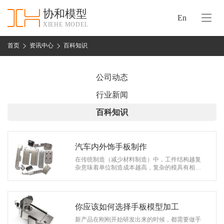
协和模型
En
XIEHE MODEL
协
和
首页
资讯中心
百科知识
首
手
页
板
公司动态
模
资
行业新闻
型
质
百科知识
认
加
证
工
实
汽车内外饰手板制作
保
力
在传统制造（减少材料制造）中，工件结构越复
密
杂意味着单位制造成本越高，复杂的模具有相同
措
的单位制造成本，无论工件的复杂结构如何，目
关
标市场只是市场需要复杂的工件结构。…
施
于
协
你应该如何选择手板模型加工
联
和
新产品在刚刚开始研发出来的时候，都需要做手