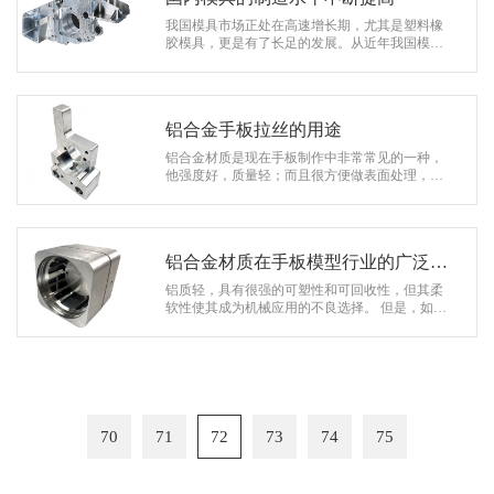
我国模具市场正处在高速增长期，尤其是塑料橡
胶模具，更是有了长足的发展。从近年我国模具
进出口数据可以看出，进口塑胶模具金额比出口
金额高很多，塑模具产品进出口占比统…
铝合金手板拉丝的用途
铝合金材质是现在手板制作中非常常见的一种，
他强度好，质量轻；而且很方便做表面处理，如
喷砂氧化；拉丝氧化；喷粉；烤漆等等都可以！
这些表面处理都可以让手板模型外观看…
铝合金材质在手板模型行业的广泛应
用
铝质轻，具有很强的可塑性和可回收性，但其柔
软性使其成为机械应用的不良选择。 但是，如果
铝与其他元素混合，包括镁，硅，铜和锌，在热
处理下，它将形成我们通常所说的…
70
71
72
73
74
75