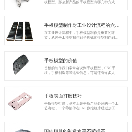
系
板模型。那么新产品的手板模型有哪几种方式？
第一是验证外观。 第二是验证功能。 第三是参加
协
展会，用手板代替产品在…
和
手板模型制作对工业设计流程的六大
重要意义
在工业设计流程中，手板模型制作是重要的环
节，从纯手工模型制作到半机械化模型制作到现
代CAM，手板模型制作的进步是现代制造技术进
步的一个缩影，实践证明，手板模型的制作…
手板模型的价值
首板的制作我们常常会说到手板模型，CNC手
板，手板制造等等这些信息，可是还有许多人对
手板模型的制造关键还存在很大的疑问，下面为
我们讲解下手板模型的知识。 要了解手…
手板表面打磨技巧
手板模型打磨，基本上是手板产品必经的一个工
艺流程，一个零部件在CNC数控机床经过加工下
来之后，表面会带有很多的毛刺，刀痕这类的。
这些机器是无法避免的。那么就需要人为…
国内模具的制造水平不断提高