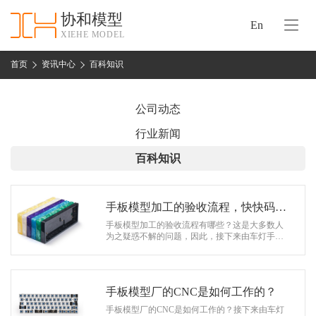
协和模型
En
XIEHE MODEL
协
和
首页
资讯中心
百科知识
首
手
页
板
公司动态
模
资
行业新闻
型
质
百科知识
认
加
证
工
实
手板模型加工的验收流程，快快码起
保
力
来
手板模型加工的验收流程有哪些？这是大多数人
密
为之疑惑不解的问题，因此，接下来由车灯手板
措
厂家为大家进行简单地介绍吧。 很多人觉得在验
关
收时只要有整体检查便可以了，其…
施
于
协
手板模型厂的CNC是如何工作的？
联
和
手板模型厂的CNC是如何工作的？接下来由车灯