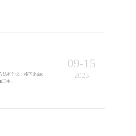
09-15
2023
方法有什么，接下来由c
的小编为大家简单地介绍一下加工中心刀库乱刀的处理方法吧。 加工中…