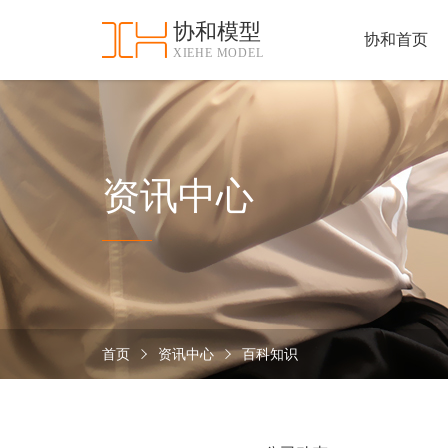
协和模型
协和首页
XIEHE MODEL
协
和
首
手
页
板
模
资
资讯中心
型
质
认
加
证
工
实
保
力
密
措
首页
资讯中心
百科知识
关
施
于
协
联
和