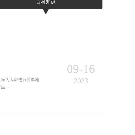
百科知识
09-16
2023
厂家为大家进行简单地
、球笼防尘…