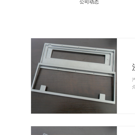
系
公司动态
协
和