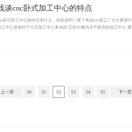
浅谈cnc卧式加工中心的特点
cnc卧式加工中心的特点有什么，你知道吗？接下来由cnc加工厂为大家进行简
加工中心是相对于立式加工中心来说的,它的主轴为水平状态的加工中心,通
上一页
50
51
52
53
54
55
下一页