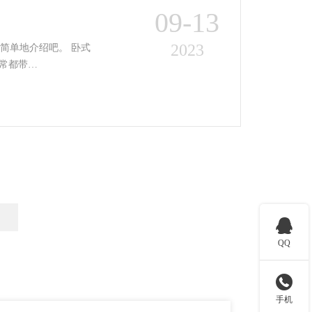
09-13
2023
单地介绍吧。 卧式
常都带…

QQ

手机