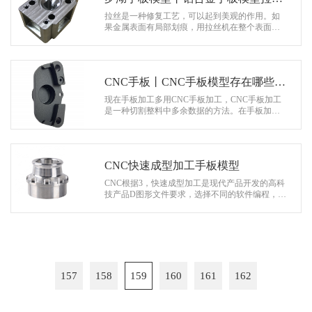
的工艺与作用是怎样的？
拉丝是一种修复工艺，可以起到美观的作用。如
果金属表面有局部划痕，用拉丝机在整个表面做
一致的划痕，减少壁厚，掩盖局部划痕。拉丝不
仅可以去除铝合金手板模型的表面划痕…
CNC手板丨CNC手板模型存在哪些优
势？
现在手板加工多用CNC手板加工，CNC手板加工
是一种切割整料中多余数据的方法。在手板加工
行业，CNC手板加工一般针对大型工件、对手板
精度和外观要求较高的手板。然后选择CNC…
CNC快速成型加工手板模型
CNC根据3，快速成型加工是现代产品开发的高科
技产品D图形文件要求，选择不同的软件编程，一
般我们使用proe、solidworks软件拆图，用 ** sterc
am和powermill编程，** sterca…
157
158
159
160
161
162