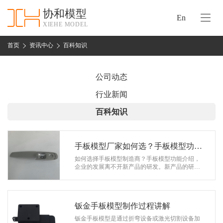
协和模型
En
XIEHE MODEL
协
和
首页
资讯中心
百科知识
首
手
页
板
公司动态
模
资
行业新闻
型
质
百科知识
认
加
证
工
实
手板模型厂家如何选？手板模型功能
保
力
介绍
如何选择手板模型制造商？手板模型功能介绍，
密
企业的发展离不开新产品的研发。新产品的研发
措
可以促进企业在市场上的发展。当然，新产品在
关
设计之初会面临很多问题。手板模型的…
施
于
协
钣金手板模型制作过程讲解
联
和
钣金手板模型是通过折弯设备或激光切割设备加