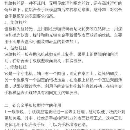
乱纹拉丝是一种不规则、无明显纹理的哑光丝纹，是在高速运行的
铜丝刷下，使铝合金手板模型前后左右移动摩擦。这种加工对铝合
金手板模型的表面要求很高。
3、旋纹拉丝
也被称为旋转光，是用圆柱形毡或研石尼龙轮安装在钻床上，用煤
油和抛光软膏，旋转和抛光铝合金手板模型表面获得的丝线。主要
用于圆形表盘和小型装饰表盘的装饰加工。
4、波纹拉丝
波纹拉丝一般在抛光机或抛光机上制作。采用上组磨辊的轴向运
动，在铝合金手板模型表面磨刷，获得波纹。
5、螺纹拉丝
它是一个小电机，轴上有一个圆毡，固定在桌面上，边缘约60度，
另一个拖板有一个固定的铝板压差，在拖板上粘贴一个直边聚酯薄
膜，以限制螺纹竞争。利用毡的旋转和拖板的直线移动，在铝合金
手板模型表面旋转具有相同宽度的螺纹线。
二、铝合金手板模型拉丝的作用
1.一般来说，手板模型需要经过一些表面处理，这可以使手板的外观
更加美观。其中，拉丝是手板模型行业的表面处理工艺。这种工艺
更多地用于铝合金手板，可以为手板增添色彩。