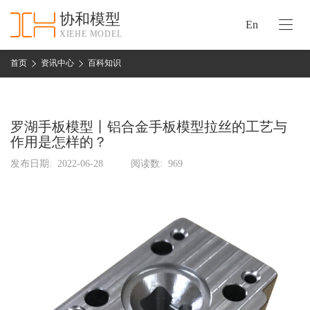
协和模型
En
XIEHE MODEL
协
和
首页
资讯中心
百科知识
首
手
页
板
模
罗湖手板模型丨铝合金手板模型拉丝的工艺与
资
型
作用是怎样的？
质
认
发布日期:
2022-06-28
阅读数:
969
加
证
工
实
保
力
密
措
关
施
于
协
联
和