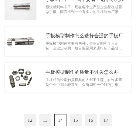
板厂
很快就到年末了，现在各个生产型企业都在赶着
做手板，因而找到一个有实力的手板制造厂家来
做手板成了当务之急。不过做手板可不是件随意
的事情，随便找个手板厂家来做就可以…
手板模型制作怎么选择合适的手板厂
手板模型制造首要有两种：企业定制和个人定
制，企业定制的一般首要是用来进行新产品研发
过程中试错用的；而个人定制的基本上都是学生
毕业作品。一般来说，企业定制需求找有…
手板模型制作的质量不过关怎么办
手板相信经常触摸模具的人都不生疏，在许多研
制企业中都比较常见。众所周知一个好的手板模
型除了精度外，主要的就是质量了。那么手板模
型制造质量哪家好呢？ 手板模型制…
12
13
14
15
16
17