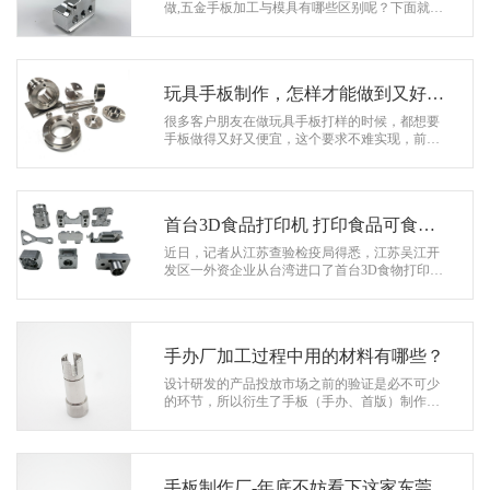
系
做,五金手板加工与模具有哪些区别呢？下面就来
让我们一起去了解下： 五金手板加工哪家好 一、
协
五金手板加工与模具加工的不…
和
玩具手板制作，怎样才能做到又好又
便宜
很多客户朋友在做玩具手板打样的时候，都想要
手板做得又好又便宜，这个要求不难实现，前提
是要找到对口的手板厂。经验丰富的手板厂做出
来的玩具手板质量永远不会太差。 …
首台3D食品打印机 打印食品可食用-
东莞3D打印
近日，记者从江苏查验检疫局得悉，江苏吴江开
发区一外资企业从台湾进口了首台3D食物打印
机，通过查验检疫部分查验合格，顺畅通关。工
作人员介绍，这台3D打印机可以用于打印…
手办厂加工过程中用的材料有哪些？
设计研发的产品投放市场之前的验证是必不可少
的环节，所以衍生了手板（手办、首版）制作和
非标零件订制加工这个行业。 投产前的手工制
作，选厂尤为重要！协和手板，十多…
手板制作厂-年底不妨看下这家东莞手