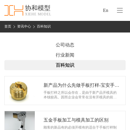
协和模型
En
XIEHE MODEL
协
和
首页
资讯中心
百科知识
首
手
页
板
公司动态
模
资
行业新闻
型
质
百科知识
认
加
证
工
实
新产品为什么先做手板打样-宝安手板
保
力
厂
手板打样之所以会存在，是由于新产品开模具的
密
本钱较高。因而企业会常常在没有开模具的前提
措
下，依据产品的外观图纸或构造图纸先做出一个
关
或几个榜样来，用来检查产品外观或构…
施
于
协
五金手板加工与模具加工的区别
联
和
顾客的新品有的必须开模有的适合于手板打样制