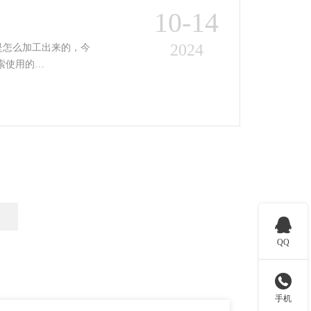
10-14
2024
是怎么加工出来的，今
些细节。 手板模型制作索使用的…

QQ

手机