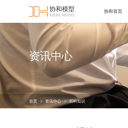
协和模型
协和首页
XIEHE MODEL
协
和
首
手
页
板
模
资
资讯中心
型
质
认
加
证
工
实
保
力
密
措
首页
资讯中心
百科知识
关
施
于
协
联
和