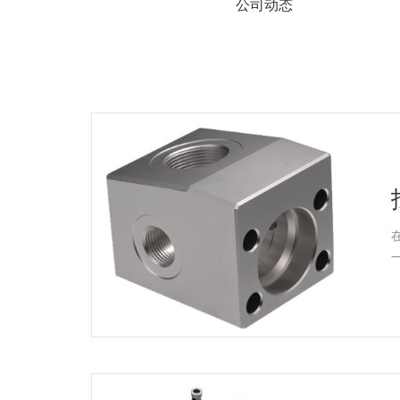
系
公司动态
协
和