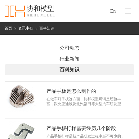
协和模型
En
XIEHE MODEL
协
和
首页
资讯中心
百科知识
首
手
页
板
公司动态
模
资
行业新闻
型
质
百科知识
认
加
证
工
实
产品手板是怎么制作的
保
力
在做车灯手板这方面，协和模型可谓是经验丰
密
富，跟比亚迪以及北汽福田等大型汽车研发型企
措
业都有合作，而车灯手板基本上都是采用CNC加
关
工的。这款手板主要是由编程师傅分析3D图…
施
于
协
产品手板打样需要经历几个阶段
联
和
产品手板打样是新产品研发过程中必不可少的，