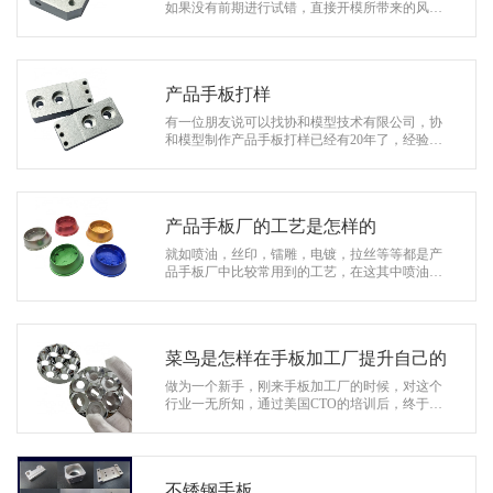
系
如果没有前期进行试错，直接开模所带来的风险
很大。那么产品手板打样需要经历哪几个阶段，
协
接下来就由手板行业的老司机—&…
和
产品手板打样
有一位朋友说可以找协和模型技术有限公司，协
和模型制作产品手板打样已经有20年了，经验丰
富表面效果也很不错，是个很不错的厂家选择，
而且还有五轴机加工，完全可以达到梁…
产品手板厂的工艺是怎样的
就如喷油，丝印，镭雕，电镀，拉丝等等都是产
品手板厂中比较常用到的工艺，在这其中喷油主
要就是将已经做出来的手板样品按照客户的要求
喷上颜色，它主要适用于一些附着力较…
菜鸟是怎样在手板加工厂提升自己的
做为一个新手，刚来手板加工厂的时候，对这个
行业一无所知，通过美国CTO的培训后，终于了
解了这个行业。之前都只是做一些报价单练习，
经过这两个项目后，对这些工作流程小黎…
不锈钢手板