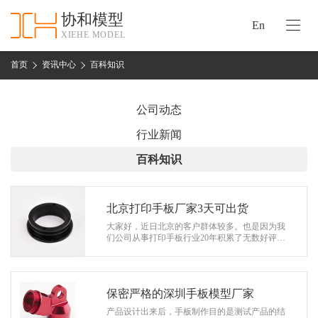
协和模型
En
XIEHE MODEL
协
和
首页
资讯中心
百科知识
首
手
页
板
公司动态
模
资
行业新闻
型
质
百科知识
认
加
证
工
实
北京打印手板厂家3天可出货
保
力
大家好，近日北京的客户群体较多。也是因为我
密
们公司从事打印手板行业20年积累了无数好评口
措
碑。新老客户找我们下单合作乐此不疲。 在今年
关
的9月份有一位来自北京的汽车结构…
施
于
协
保密严格的深圳手板模型厂家
联
和
产品设计出来后，手板制作目的是测试产品的结