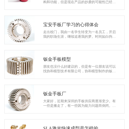
系
构和功能，但是现在产品的抄袭的可能性已经大
大增加了，如果别人真的想仿造您的产品的话，
协
有可能在你没有签订保密协议的时候，…
和
宝安手板厂学习的心得体会
走出校门，我由一名学生转变为一名员工，开启
我的职场生涯，继续追逐我的梦。时间如白驹过
隙，转眼之间，来宝安手板厂已经有两个月了。
经历了犹豫期的思索，经历了新工程的…
钣金手板模型
朋友也没什么好建议的，但是有一位朋友说可以
找协和模型技术有限公司，协和模型制作的钣金
手板模型精度高，表面效果也很不错，是个很不
错的厂家选择，而且还有五轴机加工，…
钣金手板厂
大家好，近期来深圳的手板供应商逐渐变少。有
一些是搬走了，有一些因为能力问题而倒闭。这
些厂家都是在长期的竞争中丢失客户，才会造成
如此后果。如果您需要寻找钣金手板厂…
SLA激光快速成型是怎样的