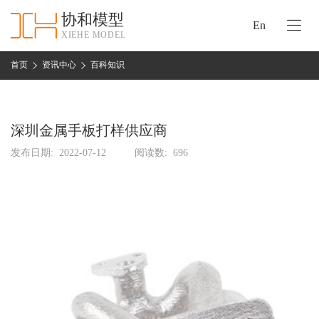
协和模型
En
XIEHE MODEL
协
和
首页
资讯中心
百科知识
首
手
页
板
模
深圳金属手板打样供应商
资
型
质
发布日期:
2022-07-12
阅读数:
696
认
加
证
工
实
保
力
密
措
关
施
于
协
联
和