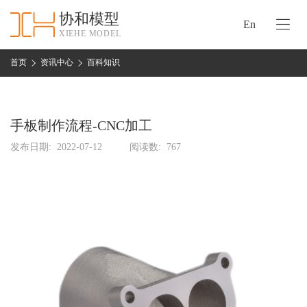
协和模型
En
XIEHE MODEL
协
和
首页
资讯中心
百科知识
首
手
页
板
模
手板制作流程-CNC加工
资
型
质
发布日期:
2022-07-12
阅读数:
767
认
加
证
工
实
保
力
密
措
关
施
于
协
联
和