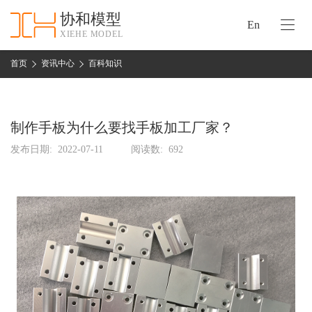
协和模型
En
XIEHE MODEL
协
和
首页
资讯中心
百科知识
首
手
页
板
模
制作手板为什么要找手板加工厂家？
资
型
质
发布日期:
2022-07-11
阅读数:
692
认
加
证
工
实
保
力
密
措
关
施
于
协
联
和