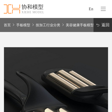
协和模型
En
XIEHE MODEL
协
和
返回
首页
手板模型
按加工行业分类
美容健康手板模型
首
手
页
板
模
资
型
质
认
加
证
工
实
保
力
密
措
关
施
于
协
联
和