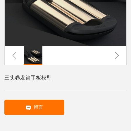
系
协
和
三头卷发筒手板模型
留言