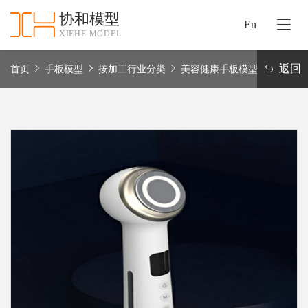
协和模型
En
XIEHE MODEL
协
和
返回
首页
手板模型
按加工行业分类
美容健康手板模型
首
手
页
板
模
资
型
质
认
加
证
工
实
保
力
密
措
关
施
于
协
联
和