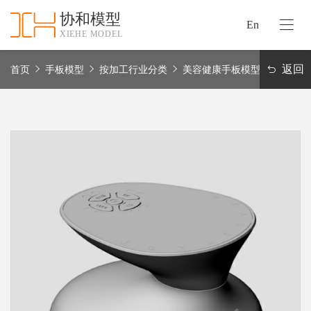
协和模型
En
XIEHE MODEL
协
和
返回
首页
手板模型
按加工行业分类
美容健康手板模型
首
手
页
板
模
资
型
质
认
加
证
工
实
保
力
密
措
关
施
于
协
联
和