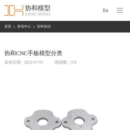
协和模型
En
XIEHE MODEL
协
和
首页
资讯中心
百科知识
首
手
页
板
模
协和CNC手板模型分类
资
型
质
发布日期:
2022-07-01
阅读数:
554
认
加
证
工
实
保
力
密
措
关
施
于
协
联
和