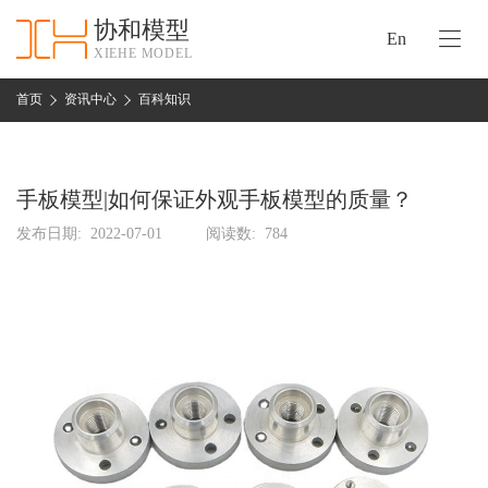
协和模型
En
XIEHE MODEL
协
和
首页
资讯中心
百科知识
首
手
页
板
模
手板模型|如何保证外观手板模型的质量？
资
型
质
发布日期:
2022-07-01
阅读数:
784
认
加
证
工
实
保
力
密
措
关
施
于
协
联
和