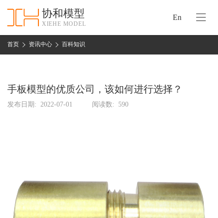
协和模型
En
XIEHE MODEL
协
和
首页
资讯中心
百科知识
首
手
页
板
模
手板模型的优质公司，该如何进行选择？
资
型
质
发布日期:
2022-07-01
阅读数:
590
认
加
证
工
实
保
力
密
措
关
施
于
协
联
和