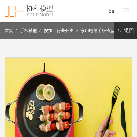
协和模型
En
XIEHE MODEL
协
和
返回
首页
手板模型
按加工行业分类
家用电器手板模型
首
手
页
板
模
资
型
质
认
加
证
工
实
保
力
密
措
关
施
于
协
联
和