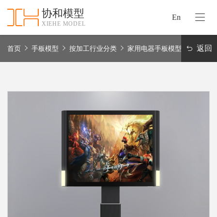
协和模型
En
XIEHE MODEL
协
和
返回
首页
手板模型
按加工行业分类
家用电器手板模型
首
手
页
板
模
资
型
质
认
加
证
工
实
保
力
密
措
关
施
于
协
联
和