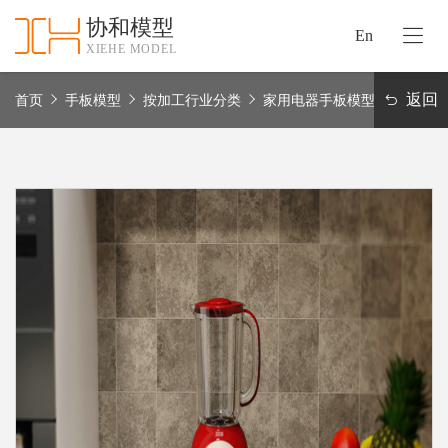
协和模型
En
XIEHE MODEL
协
和
返回
首页
手板模型
按加工行业分类
家用电器手板模型
首
手
页
板
模
资
型
质
认
加
证
工
实
保
力
密
措
关
施
于
协
联
和