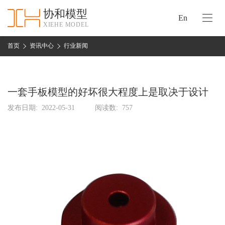
协和模型
En
XIEHE MODEL
协
和
首页
资讯中心
行业新闻
首
手
页
板
模
一套手板模型的好坏很大程度上是取决于设计
资
型
质
发布日期:
2022-05-31
阅读数:
757
认
加
证
工
实
保
力
密
措
关
施
于
协
联
和