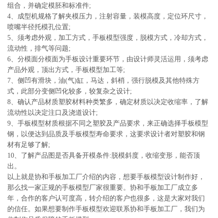
组合，并确定模胚和标准件;
4、成型机规格了解夹模压力，注射容量，装模高度，定位环尺寸，
喷嘴半径托模孔位置;
5、须考虑外观，加工方式，手板模型强度，脱模方式，冷却方式，
流动性，排气等问题;
6、分模面分模面为手板设计重要环节，由设计师灵活运用，须考虑
产品外观，顶出方式，手板模型加工等;
7、侧凹有滑块，油(气)缸，马达，斜梢，强行脱模及其他特殊方
式，此部分变侧凹化较多，较复杂之设计;
8、确认产品材质塑胶材料种类繁多，确定材质以决定收缩率，了解
流动性以决定注口及浇道设计;
9、手板模型材质根据不同之塑胶及产品要求，来正确选择手板模型
钢，以便达到品质及手板模型寿命要求，这要求设计者对塑胶和钢
材有足够了解;
10、了解产品图是否具备开模条件:脱模斜度，收缩变形，能否顶
出。
以上就是协和手板加工厂介绍的内容，想要手板模型设计制作好，
那么找一家正规的手板模型厂家很重要。协和手板加工厂成立多
年，合作的客户认可度高，转介绍的客户也很多，这是大家对我们
的信任。如果想要制作手板模型欢迎联系协和手板加工厂，我们为